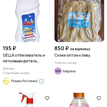
195 ₽
850 ₽
за единицу
GELLA отбеливатель и
Снэки оптом к пиву
пятновыводитель
1 месяц назад
кислородсодержащее
Донецк
Марина
БЕЗ ХЛОРА
5 месяцев назад
Роман Ростенко