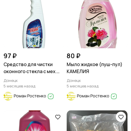
97 ₽
80 ₽
Средство для чистки
Мыло жидкое (пуш-пул)
оконного стекла с мех.
КАМЕЛИЯ
распылителем
Донецк
Донецк
5 месяцев назад
5 месяцев назад
Роман Ростенко
Роман Ростенко