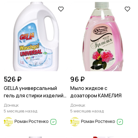
526 ₽
96 ₽
GELLA универсальный
Мыло жидкое с
гель для стирки изделий
дозатором КАМЕЛИЯ
из белых и светлых
Донецк
Донецк
тканей
5 месяцев назад
5 месяцев назад
Роман Ростенко
Роман Ростенко