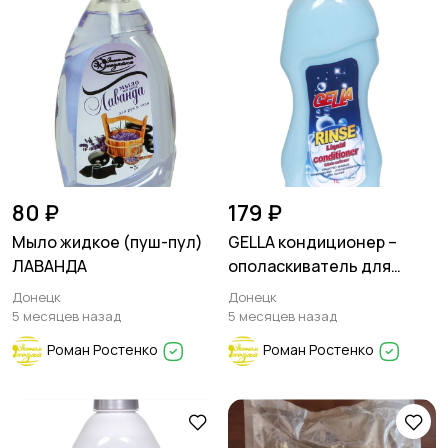
80 ₽
179 ₽
Мыло жидкое (пуш-пул)
GELLA кондиционер –
ЛАВАНДА
ополаскиватель для
тканей
Донецк
Донецк
5 месяцев назад
5 месяцев назад
Роман Ростенко
Роман Ростенко