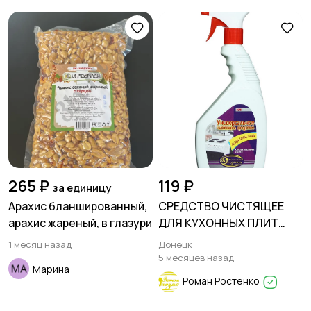
265 ₽
119 ₽
за единицу
Арахис бланшированный,
СРЕДСТВО ЧИСТЯЩЕЕ
арахис жареный, в глазури
ДЛЯ КУХОННЫХ ПЛИТ
серия "ЭКОНОМНАЯ
1 месяц назад
Донецк
ХОЗЯЙКА" - распылитель
5 месяцев назад
Марина
Роман Ростенко