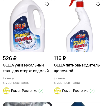
526 ₽
116 ₽
GELLA универсальный
GELLA пятновыводитель
гель для стирки изделий
щелочной
из черных и темных
Донецк
Донецк
тканей
5 месяцев назад
5 месяцев назад
Роман Ростенко
Роман Ростенко