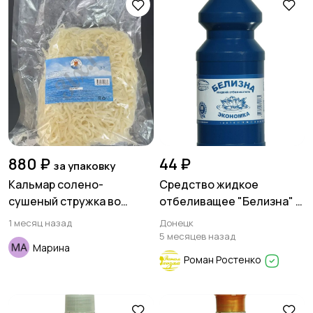
880 ₽
44 ₽
за упаковку
Кальмар солено-
Средство жидкое
сушеный стружка во
отбеливащее "Белизна" -
Владивостоке
Экономка
1 месяц назад
Донецк
5 месяцев назад
Марина
Роман Ростенко