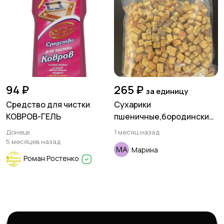
94 ₽
265 ₽
за единицу
Средство для чистки
Сухарики
КОВРОВ-ГЕЛЬ
пшеничные,бородинские
со вкусом чеснока
Донецк
1 месяц назад
5 месяцев назад
Марина
Роман Ростенко