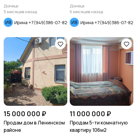
район проспект
Ворошиловском районе
Донецк
Донецк
Панфилова
5 месяцев назад
5 месяцев назад
Ирина +7(949)386-07-82
Ирина +7(949)386-07-82
15 000 000 ₽
11 000 000 ₽
Продам дом в Ленинском
Продам 5-ти комнатную
районе
квартиру 106м2