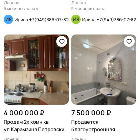
Донецк
Донецк
5 месяцев назад
5 месяцев назад
Ирина +7(949)386-07-82
Ирина +7(949)386-07-82
4 000 000 ₽
7 500 000 ₽
Продам 2х комн кв
Продается
ул.Карамзина Петровский
благоустроенная
район
квартира по улице
Донецк
Донецк