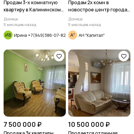
Продам 3-х комнатную
Продам 2х комн в
квартиру в Калининском
новострое центр города
районе проспект Ильича
ул.Р.Люксембург
Донецк
Донецк
5 месяцев назад
5 месяцев назад
Ирина +7(949)386-07-82
АН "Капитал"
7 500 000 ₽
10 500 000 ₽
Продажа 3к квартиры
Продается отличная