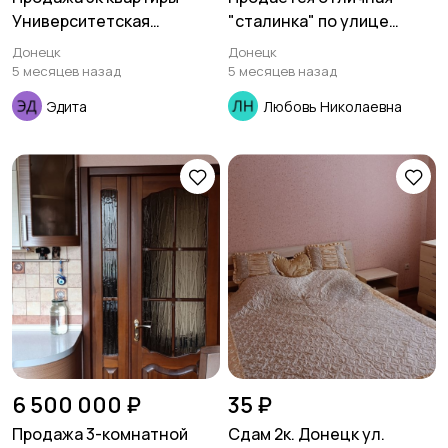
Университетская
"сталинка" по улице
Ворошиловский р-н
Артема ориентир -
Донецк
Донецк
"звездочка"
"Донбасс-Палас"
5 месяцев назад
5 месяцев назад
Эдита
Любовь Николаевна
6 500 000 ₽
35 ₽
Продажа 3-комнатной
Сдам 2к. Донецк ул.