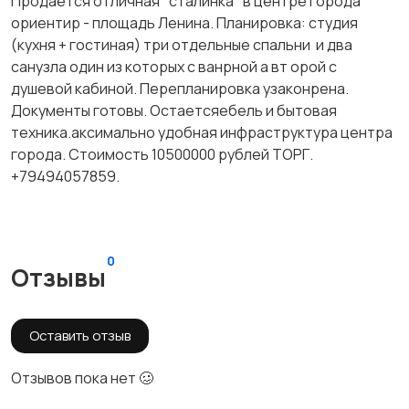
Продается отличная "сталинка" в центре города
ориентир - площадь Ленина. Планировка: студия
(кухня + гостиная) три отдельные спальни и два
санузла один из которых с ванрной а вт орой с
душевой кабиной. Перепланировка узаконрена.
Документы готовы. Остаетсяебель и бытовая
техника.аксимально удобная инфраструктура центра
города. Стоимость 10500000 рублей ТОРГ.
+79494057859.
0
Отзывы
Оставить отзыв
Отзывов пока нет 🥴