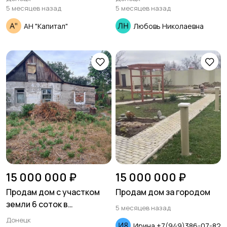
Университетской
5 месяцев назад
5 месяцев назад
АН "Капитал"
Любовь Николаевна
15 000 000 ₽
15 000 000 ₽
Продам дом с участком
Продам дом за городом
земли 6 соток в
5 месяцев назад
Ленинском районе по ул.
Донецк
Ирина +7(949)386-07-82