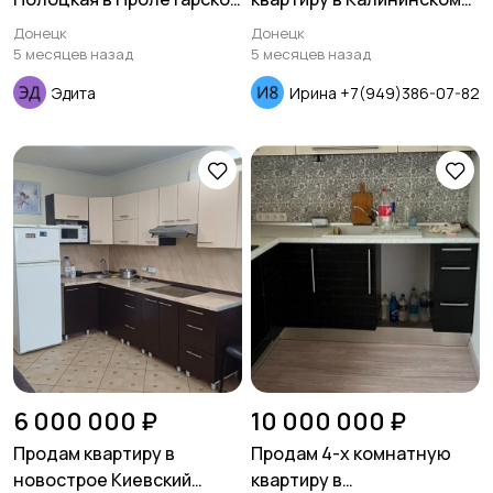
районе
районе проспект
Донецк
Донецк
Дзержинского
5 месяцев назад
5 месяцев назад
Эдита
Ирина +7(949)386-07-82
6 000 000 ₽
10 000 000 ₽
Продам квартиру в
Продам 4-х комнатную
новострое Киевский
квартиру в