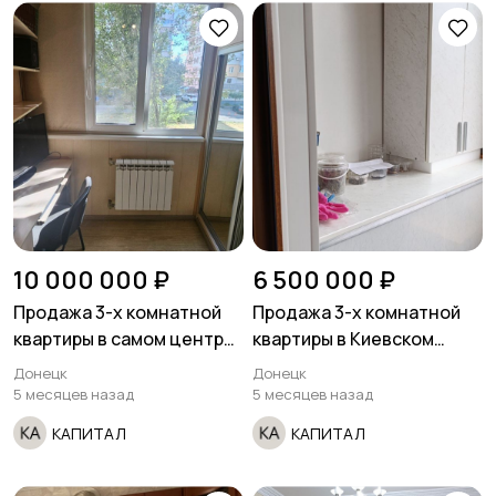
10 000 000 ₽
6 500 000 ₽
Продажа 3-х комнатной
Продажа 3-х комнатной
квартиры в самом центре
квартиры в Киевском
Донецка ориентир Хмели-
районе улица Артема
Донецк
Донецк
сунели. Ворошиловский
Привокзальный.
5 месяцев назад
5 месяцев назад
район.
КАПИТАЛ
КАПИТАЛ