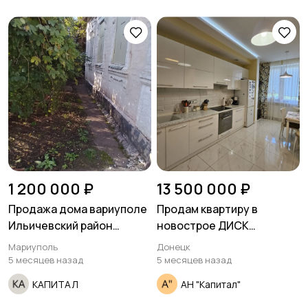
1 200 000 ₽
13 500 000 ₽
Продажа дома вариуполе
Продам квартиру в
Ильичевский район
новострое ДИСК
поселокирный проезд
проспектаяковского
Мариуполь
Донецк
Алтайский.
5 месяцев назад
5 месяцев назад
КАПИТАЛ
АН "Капитал"