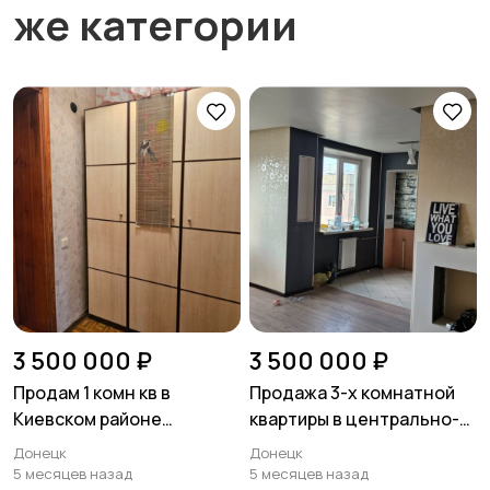
же категории
3 500 000 ₽
3 500 000 ₽
Продам 1 комн кв в
Продажа 3-х комнатной
Киевском районе
квартиры в центрально-
ул.Артема
городском районеакеевки
Донецк
Донецк
5 месяцев назад
5 месяцев назад