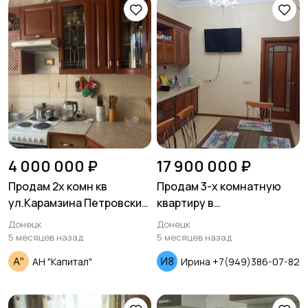
4 000 000 ₽
17 900 000 ₽
Продам 2х комн кв
Продам 3-х комнатную
ул.Карамзина Петровский
квартиру в
район
Ворошиловском районе
Донецк
Донецк
5 месяцев назад
5 месяцев назад
АН "Капитал"
Ирина +7(949)386-07-82