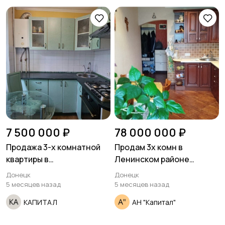
7 500 000 ₽
78 000 000 ₽
Продажа 3-х комнатной
Продам 3х комн в
квартиры в
Ленинском районе
ворошиловском районе
проспект Ленинский
Донецк
Донецк
ориентир кинотеатр
5 месяцев назад
5 месяцев назад
"звездочка"
КАПИТАЛ
АН "Капитал"