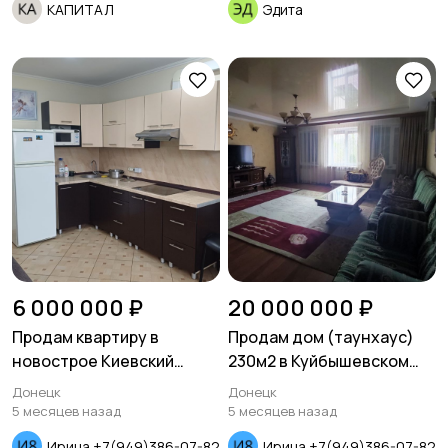
КАПИТАЛ
Эдита
6 000 000 ₽
20 000 000 ₽
Продам квартиру в
Продам дом (таунхаус)
новострое Киевский
230м2 в Куйбышевском
район проспект
районе
Донецк
Донецк
Панфилова
5 месяцев назад
5 месяцев назад
Ирина +7(949)386-07-82
Ирина +7(949)386-07-82