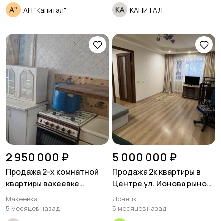
АН "Капитал"
КАПИТАЛ
2 950 000 ₽
5 000 000 ₽
Продажа 2-х комнатной
Продажа 2к квартиры в
квартиры вакеевке
Центре ул. Ионова рынок
Горняцкий район 55
Соловки Ленинский
Макеевка
Донецк
квартал. Квартира под
исполком
5 месяцев назад
5 месяцев назад
ремонт.