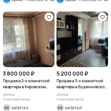
3 800 000 ₽
5 200 000 ₽
Продажа 2-х комнатной
Продажа 3-х комнатной
квартиры в Кировском
квартиры в Буденновском
районе ул. Лизы Чайкиной
районе ул.Андреяалышко
Донецк
Донецк
Вертикальная.
5 месяцев назад
5 месяцев назад
КАПИТАЛ
КАПИТАЛ