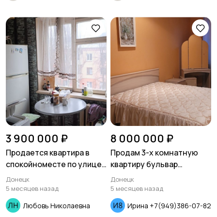
3 900 000 ₽
8 000 000 ₽
Продается квартира в
Продам 3-х комнатную
спокойноместе по улице
квартиру бульвар
Овнатаняна
Пушкина
Донецк
Донецк
5 месяцев назад
5 месяцев назад
Любовь Николаевна
Ирина +7(949)386-07-82