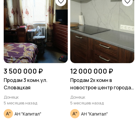
3 500 000 ₽
12 000 000 ₽
Продам 3 комн.ул.
Продам 2х комн в
Словацкая
новострое центр города
ул.Р.Люксембург
Донецк
Донецк
5 месяцев назад
5 месяцев назад
АН "Капитал"
АН "Капитал"