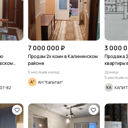
7 000 000 ₽
3 000 0
ую
Продам 2х комн в Калининском
Продажа 2
овском
районе
квартиры 
районе Аз
5 месяцев назад
Донецк
5 месяцев н
АН "Капитал"
07-82
КАПИ