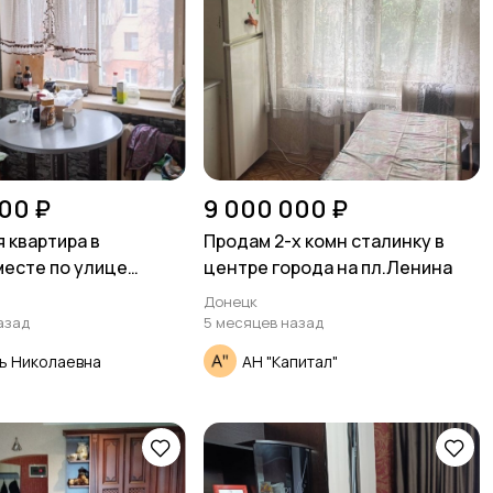
00 ₽
9 000 000 ₽
 квартира в
Продам 2-х комн сталинку в
есте по улице
центре города на пл.Ленина
на
Донецк
азад
5 месяцев назад
ь Николаевна
АН "Капитал"