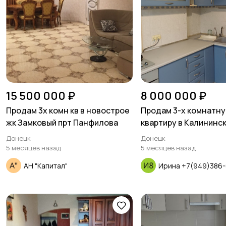
15 500 000 ₽
8 000 000 ₽
Продам 3х комн кв в новострое
Продам 3-х комнатн
жк Замковый прт Панфилова
квартиру в Калининс
проспект Ильича
Донецк
Донецк
5 месяцев назад
5 месяцев назад
АН "Капитал"
Ирина +7(949)386-