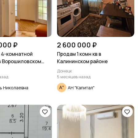
000 ₽
2 600 000 ₽
 4-комнатной
Продам 1 комн кв в
в Ворошиловском
Калининском районе
Донецк
азад
5 месяцев назад
ь Николаевна
АН "Капитал"