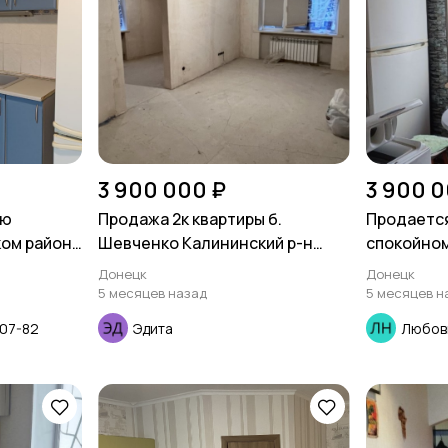
3 900 000 ₽
3 900 0
ую
Продажа 2к квартиры б.
Продается
ком районе
Шевченко Калининский р-н
спокойном
Авторынок
Овнатаня
Донецк
Донецк
5 месяцев назад
5 месяцев н
07-82
Эдита
Любов