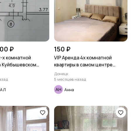
00 ₽
150 ₽
-х комнатной
VIP Аренда 4х комнатной
в Куйбышевском
квартиры в самом центре
отный.
Ворошиловского Района -
Донецк
ул.Щорса
азад
5 месяцев назад
ТАЛ
Анна