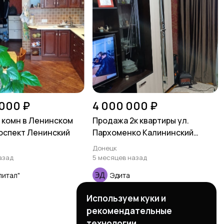
 000 ₽
4 000 000 ₽
 комн в Ленинском
Продажа 2к квартиры ул.
оспект Ленинский
Пархоменко Калининский
район
Донецк
азад
5 месяцев назад
питал"
Эдита
Используем куки и
рекомендательные
технологии