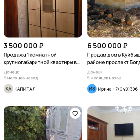
3 500 000 ₽
6 500 000 ₽
Продажа 1 комнатной
Продам дом в Куйбы
крупногабаритной квартиры в
районе проспект Бог
Киевском районе ориентираяк.
Хмельницкого
Донецк
Донецк
5 месяцев назад
5 месяцев назад
КАПИТАЛ
Ирина +7(949)386-