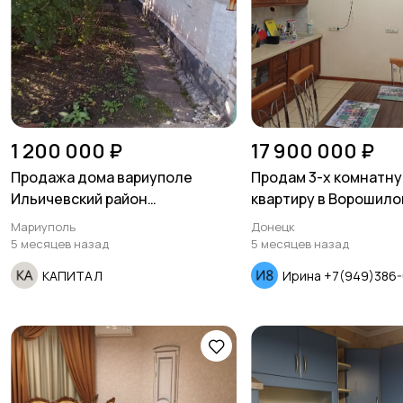
1 200 000 ₽
17 900 000 ₽
Продажа дома вариуполе
Продам 3-х комнатн
Ильичевский район
квартиру в Ворошил
поселокирный проезд
районе
Мариуполь
Донецк
Алтайский.
5 месяцев назад
5 месяцев назад
КАПИТАЛ
Ирина +7(949)386-