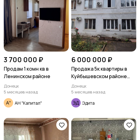
3 700 000 ₽
6 000 000 ₽
Продам 1 комн кв в
Продажа 5к квартиры в
Ленинском районе
Куйбышевском районе
ориентир Топаз.
Донецк
Донецк
5 месяцев назад
5 месяцев назад
АН "Капитал"
Эдита