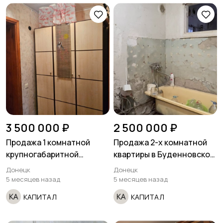
3 500 000 ₽
2 500 000 ₽
Продажа 1 комнатной
Продажа 2-х комнатной
крупногабаритной
квартиры в Буденновском
квартиры в Киевском
районе ул.
Донецк
Донецк
районе ориентираяк.
Краснооктябрьская
5 месяцев назад
5 месяцев назад
ориентирагазин Ник.
КАПИТАЛ
КАПИТАЛ