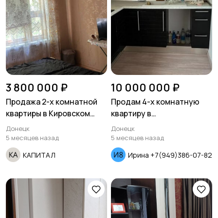
3 800 000 ₽
10 000 000 ₽
Продажа 2-х комнатной
Продам 4-х комнатную
квартиры в Кировском
квартиру в
районе ул. Лизы Чайкиной
Ворошиловском районе
Донецк
Донецк
5 месяцев назад
5 месяцев назад
КАПИТАЛ
Ирина +7(949)386-07-82