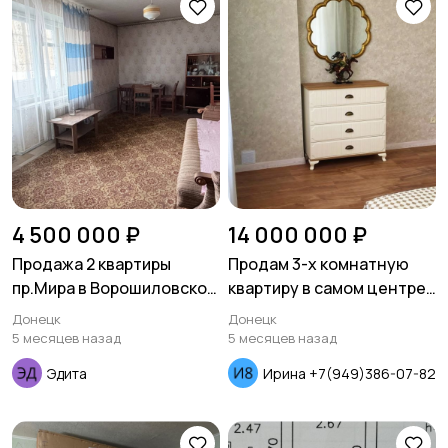
4 500 000 ₽
14 000 000 ₽
Продажа 2 квартиры
Продам 3-х комнатную
пр.Мира в Ворошиловском
квартиру в самом центре
районе
города театр оперы и
Донецк
Донецк
балета
5 месяцев назад
5 месяцев назад
Эдита
Ирина +7(949)386-07-82