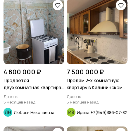
4 800 000 ₽
7 500 000 ₽
Продается
Продам 2-х комнатную
двухкомнатная квартира
квартиру в Калининском
в доме из красного
районе Грузия
Донецк
Донецк
кирпича по улице Артема
5 месяцев назад
5 месяцев назад
Любовь Николаевна
Ирина +7(949)386-07-82