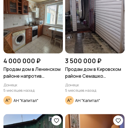
4 000 000 ₽
3 500 000 ₽
Продам дом в Ленинском
Продам дом в Кировском
районе напротив
районе Семашко
исполкома.
ул.Рыбацкая
Донецк
Донецк
5 месяцев назад
5 месяцев назад
АН "Капитал"
АН "Капитал"