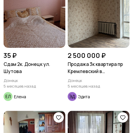
35 ₽
2 500 000 ₽
Сдам 2к. Донецк ул.
Продажа 3к квартира пр
Шутова
Кремлевский в
Куйбышевском р-н
Донецк
Донецк
5 месяцев назад
5 месяцев назад
Елена
Эдита