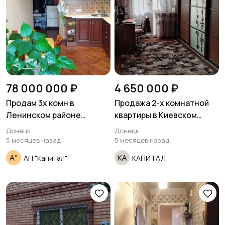
78 000 000 ₽
4 650 000 ₽
Продам 3х комн в
Продажа 2-х комнатной
Ленинском районе
квартиры в Киевском
проспект Ленинский
районе улица
Донецк
Донецк
Звягильского Гладковка.
5 месяцев назад
5 месяцев назад
АН "Капитал"
КАПИТАЛ