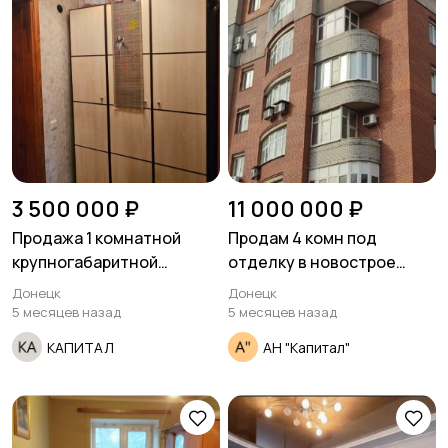
3 500 000 ₽
11 000 000 ₽
Продажа 1 комнатной
Продам 4 комн под
крупногабаритной
отделку в новострое
квартиры в Киевском
ул.Артема центр города
Донецк
Донецк
районе ориентираяк.
5 месяцев назад
5 месяцев назад
КАПИТАЛ
АН "Капитал"