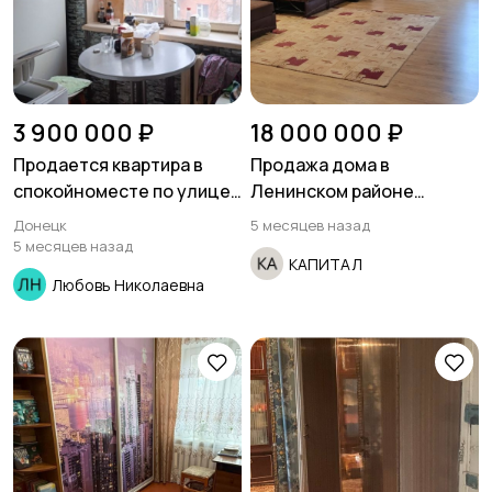
3 900 000 ₽
18 000 000 ₽
Продается квартира в
Продажа дома в
спокойноместе по улице
Ленинском районе
Овнатаняна
ул.Толстого ориентир
Донецк
5 месяцев назад
оцкб.
5 месяцев назад
КАПИТАЛ
Любовь Николаевна