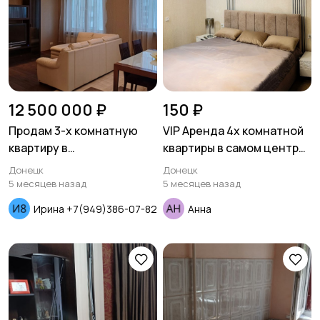
12 500 000 ₽
150 ₽
Продам 3-х комнатную
VIP Аренда 4х комнатной
квартиру в
квартиры в самом центре
Ворошиловском районе
Ворошиловского Района -
Донецк
Донецк
ул.Щорса
5 месяцев назад
5 месяцев назад
Ирина +7(949)386-07-82
Анна