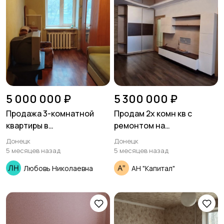
5 000 000 ₽
5 300 000 ₽
Продажа 3-комнатной
Продам 2х комн кв с
квартиры в
ремонтом на
Ворошиловском районе
Текстильщике
Донецк
Донецк
5 месяцев назад
5 месяцев назад
Любовь Николаевна
АН "Капитал"