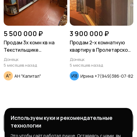
5 500 000 ₽
3 900 000 ₽
Продам 3х комн кв на
Продам 2-х комнатную
Текстильщике
квартиру в Пролетарском
ул.В.Терешковой
районе
Донецк
Донецк
5 месяцев назад
5 месяцев назад
АН "Капитал"
Ирина +7(949)386-07-82
Используем куки и рекомендательные
Магазины
Блог
О нас
технологии
Служба поддержки
Это чтобы сайт работал лучше. Оставаясь с нами, вы