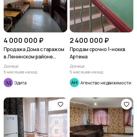
4 000 000 ₽
2 400 000 ₽
Продажа Дома с гаражом
Продам срочно 1-ноккв
в Ленинском районе
Артема
Ориентир Соловки
Донецк
Донецк
5 месяцев назад
5 месяцев назад
Эдита
Агенство недвижимости