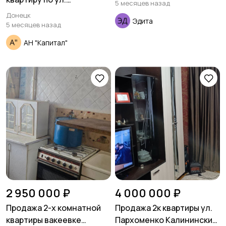
5 месяцев назад
Челюскинцев новострой.
Донецк
Эдита
5 месяцев назад
АН "Капитал"
2 950 000 ₽
4 000 000 ₽
Продажа 2-х комнатной
Продажа 2к квартиры ул.
квартиры вакеевке
Пархоменко Калининский