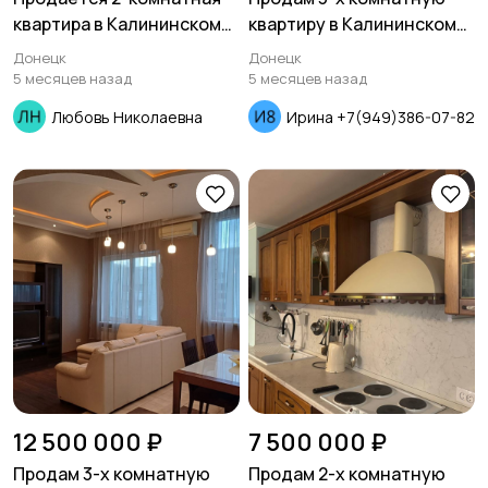
квартира в Калининском
квартиру в Калининском
районе пол проспекту
районе проспект
Донецк
Донецк
Ильича
Дзержинского
5 месяцев назад
5 месяцев назад
Любовь Николаевна
Ирина +7(949)386-07-82
12 500 000 ₽
7 500 000 ₽
Продам 3-х комнатную
Продам 2-х комнатную