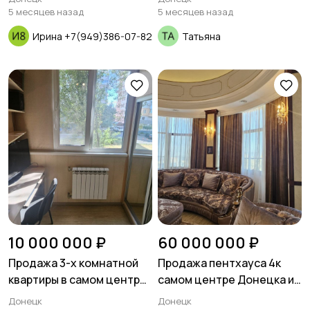
5 месяцев назад
5 месяцев назад
Ирина +7(949)386-07-82
Татьяна
10 000 000 ₽
60 000 000 ₽
Продажа 3-х комнатной
Продажа пентхауса 4к
квартиры в самом центре
самом центре Донецка и
Донецка ориентир Хмели-
паркинга на 4 авто. ЖК
Донецк
Донецк