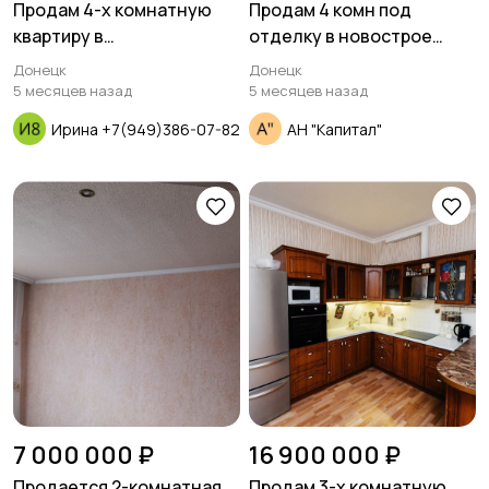
Продам 4-х комнатную
Продам 4 комн под
квартиру в
отделку в новострое
Ворошиловском районе
ул.Артема центр города
Донецк
Донецк
5 месяцев назад
5 месяцев назад
Ирина +7(949)386-07-82
АН "Капитал"
7 000 000 ₽
16 900 000 ₽
Продается 2-комнатная
Продам 3-х комнатную