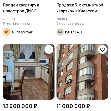
Продам квартиру в
Продажа 3-х комнатной
новострое ДИСК
квартиры в Киевском
районе улица Артема
Донецк
Донецк
Привокзальный.
5 месяцев назад
5 месяцев назад
АН "Капитал"
КАПИТАЛ
12 900 000 ₽
11 000 000 ₽