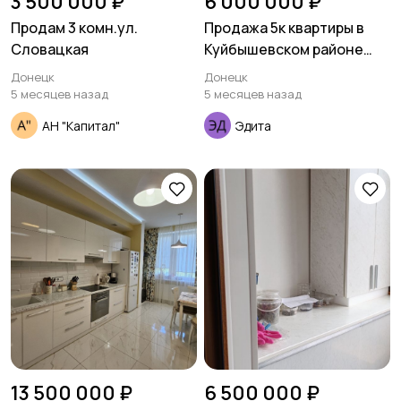
3 500 000 ₽
6 000 000 ₽
Продам 3 комн.ул.
Продажа 5к квартиры в
Словацкая
Куйбышевском районе
ориентир Топаз.
Донецк
Донецк
5 месяцев назад
5 месяцев назад
АН "Капитал"
Эдита
13 500 000 ₽
6 500 000 ₽