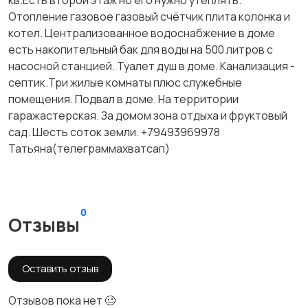
кв.Есть второй этаж но его нужно утеплять.
Отопление газовое газовый счётчик плита колонка и
котел. Централизованное водоснабжение в доме
есть накопительный бак для воды на 500 литров с
насосной станцией. Туалет душ в доме. Канализация -
септик.Три жилые комнаты плюс служебные
помещения. Подвал в доме. На территории
гаражастерская. За домом зона отдыха и фруктовый
сад. Шесть соток земли. +79493969978
Татьяна(телеграммахватсап)
0
Отзывы
Оставить отзыв
Отзывов пока нет 🥴