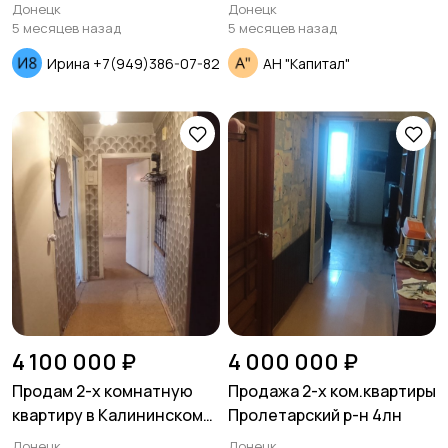
проспектаяковского
Донецк
Донецк
5 месяцев назад
5 месяцев назад
Ирина +7(949)386-07-82
АН "Капитал"
4 100 000 ₽
4 000 000 ₽
Продам 2-х комнатную
Продажа 2-х ком.квартиры
квартиру в Калининском
Пролетарский р-н 4лн
районе
Донецк
Донецк