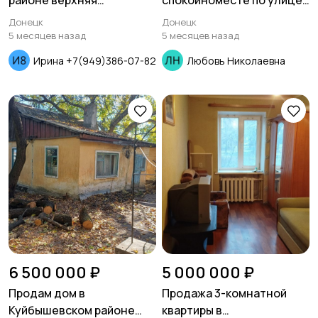
районе верхняя
спокойноместе по улице
Гладковка
Овнатаняна
Донецк
Донецк
5 месяцев назад
5 месяцев назад
Ирина +7(949)386-07-82
Любовь Николаевна
6 500 000 ₽
5 000 000 ₽
Продам дом в
Продажа 3-комнатной
Куйбышевском районе
квартиры в