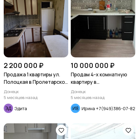
2 200 000 ₽
10 000 000 ₽
Продажа 1 квартиры ул.
Продам 4-х комнатную
Полоцкая в Пролетарском
квартиру в
районе
Ворошиловском районе
Донецк
Донецк
5 месяцев назад
5 месяцев назад
Эдита
Ирина +7(949)386-07-82