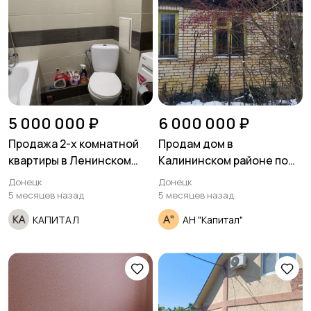
5 000 000 ₽
6 000 000 ₽
Продажа 2-х комнатной
Продам дом в
квартиры в Ленинском
Калининском районе по
районе ул.Ионова
ул.Ефремова
Донецк
Донецк
ориентир рынок Соловки
5 месяцев назад
5 месяцев назад
исполком.
КАПИТАЛ
АН "Капитал"