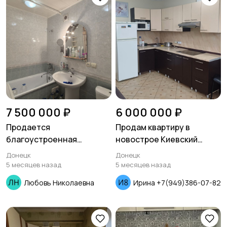
7 500 000 ₽
6 000 000 ₽
Продается
Продам квартиру в
благоустроенная
новострое Киевский
квартира по улице
район проспект
Донецк
Донецк
Университетской
Панфилова
5 месяцев назад
5 месяцев назад
Любовь Николаевна
Ирина +7(949)386-07-82