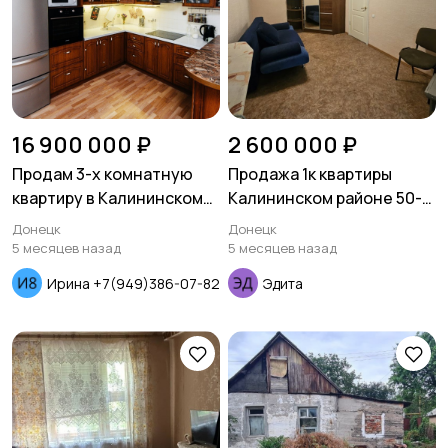
16 900 000 ₽
2 600 000 ₽
Продам 3-х комнатную
Продажа 1к квартиры
квартиру в Калининском
Калининском районе 50-
районе проспект
гвардейской дивизии
Донецк
Донецк
Дзержинского
5 месяцев назад
5 месяцев назад
Ирина +7(949)386-07-82
Эдита