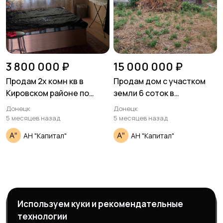
3 800 000 ₽
15 000 000 ₽
Продам 2х комн кв в
Продам дом с участком
Кировском районе по
земли 6 соток в
ул.Лизы Чайкиной
Ленинском районе по ул.
Донецк
Донецк
Ветеренарна
5 месяцев назад
5 месяцев назад
АН "Капитал"
АН "Капитал"
Используем куки и рекомендательные
Магазины
Блог
О нас
технологии
Служба поддержки