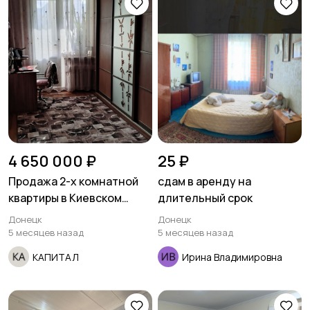
4 650 000 ₽
25 ₽
Продажа 2-х комнатной
сдам в аренду на
квартиры в Киевском
длительный срок
районе улица
Донецк
Донецк
Звягильского Гладковка.
5 месяцев назад
5 месяцев назад
КАПИТАЛ
Ирина Владимировна