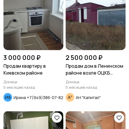
3 000 000 ₽
2 500 000 ₽
Продам квартиру в
Продам дом в Ленинском
Киевском районе
районе возле ОЦКБ
ул.А.Толстого
Донецк
Донецк
5 месяцев назад
5 месяцев назад
Ирина +7(949)386-07-82
АН "Капитал"