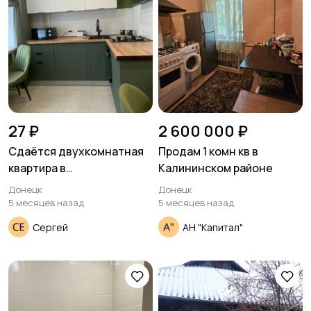
27 ₽
2 600 000 ₽
Сдаётся двухкомнатная
Продам 1 комн кв в
квартира в
Калининском районе
Ворошиловском районе
Донецк
Донецк
5 месяцев назад
5 месяцев назад
Сергей
АН "Капитал"