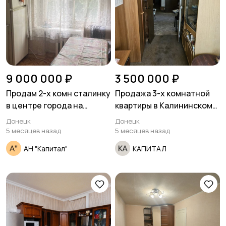
9 000 000 ₽
3 500 000 ₽
Продам 2-х комн сталинку
Продажа 3-х комнатной
в центре города на
квартиры в Калининском
пл.Ленина
районе ул.Восточная
Донецк
Донецк
ориентир парк Гулливер.
5 месяцев назад
5 месяцев назад
АН "Капитал"
КАПИТАЛ