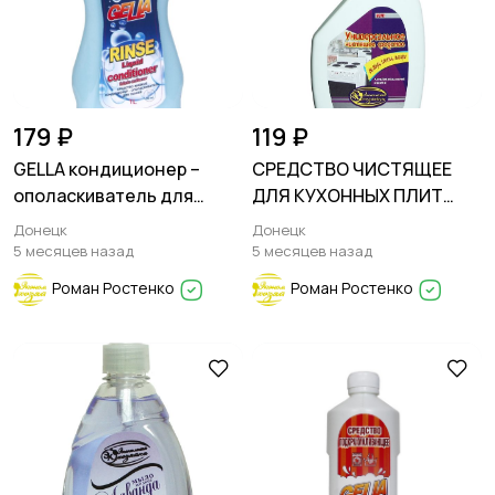
179 ₽
119 ₽
GELLA кондиционер –
СРЕДСТВО ЧИСТЯЩЕЕ
ополаскиватель для
ДЛЯ КУХОННЫХ ПЛИТ
тканей
серия "ЭКОНОМНАЯ
Донецк
Донецк
ХОЗЯЙКА" - распылитель
5 месяцев назад
5 месяцев назад
Роман Ростенко
Роман Ростенко