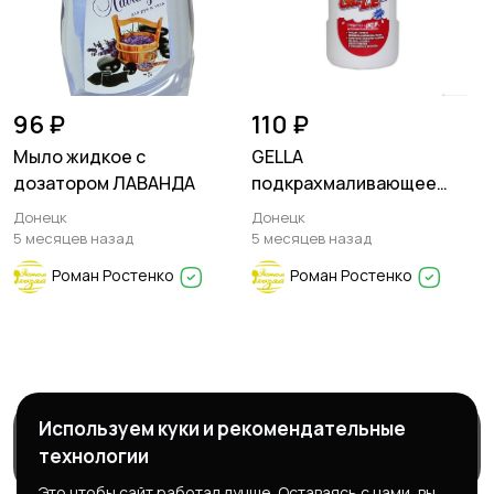
96 ₽
110 ₽
Мыло жидкое с
GELLA
дозатором ЛАВАНДА
подкрахмаливающее
средство
Донецк
Донецк
5 месяцев назад
5 месяцев назад
Роман Ростенко
Роман Ростенко
Используем куки и рекомендательные
Магазины
Блог
О нас
технологии
Служба поддержки
Это чтобы сайт работал лучше. Оставаясь с нами, вы