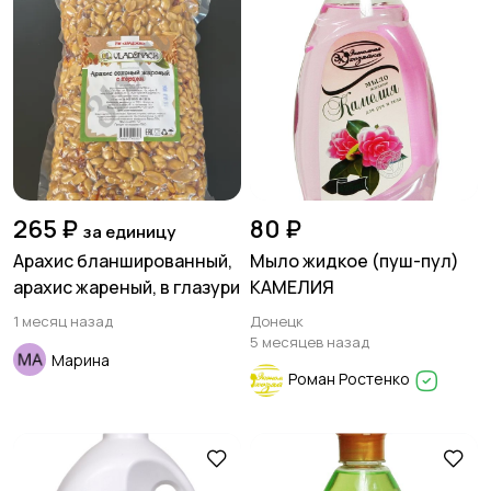
265 ₽
80 ₽
за единицу
Арахис бланшированный,
Мыло жидкое (пуш-пул)
арахис жареный, в глазури
КАМЕЛИЯ
1 месяц назад
Донецк
5 месяцев назад
Марина
Роман Ростенко