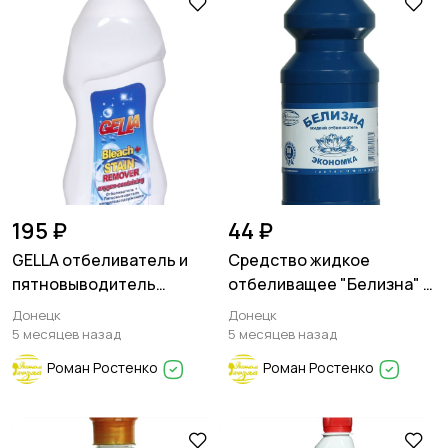
195 ₽
44 ₽
GELLA отбеливатель и
Средство жидкое
пятновыводитель
отбеливащее "Белизна" -
кислородсодержащее
Экономка
Донецк
Донецк
БЕЗ ХЛОРА
5 месяцев назад
5 месяцев назад
Роман Ростенко
Роман Ростенко