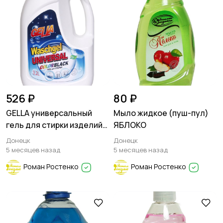
526 ₽
80 ₽
GELLA универсальный
Мыло жидкое (пуш-пул)
гель для стирки изделий
ЯБЛОКО
из черных и темных
Донецк
Донецк
тканей
5 месяцев назад
5 месяцев назад
Роман Ростенко
Роман Ростенко