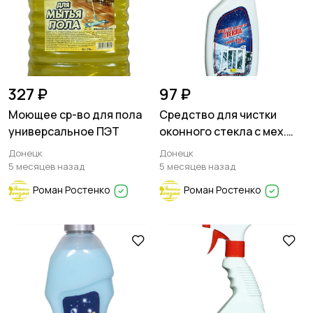
327 ₽
97 ₽
Моющее ср-во для пола
Средство для чистки
универсальное ПЭТ
оконного стекла с мех.
распылителем
Донецк
Донецк
5 месяцев назад
5 месяцев назад
Роман Ростенко
Роман Ростенко