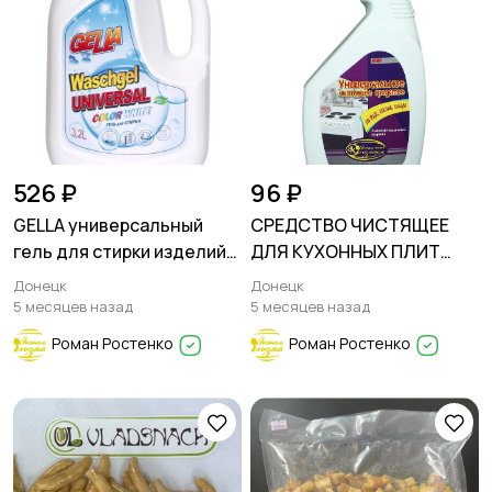
526 ₽
96 ₽
GELLA универсальный
СРЕДСТВО ЧИСТЯЩЕЕ
гель для стирки изделий
ДЛЯ КУХОННЫХ ПЛИТ
из белых и светлых
серия "ЭКОНОМНАЯ
Донецк
Донецк
тканей
ХОЗЯЙКА"
5 месяцев назад
5 месяцев назад
Роман Ростенко
Роман Ростенко