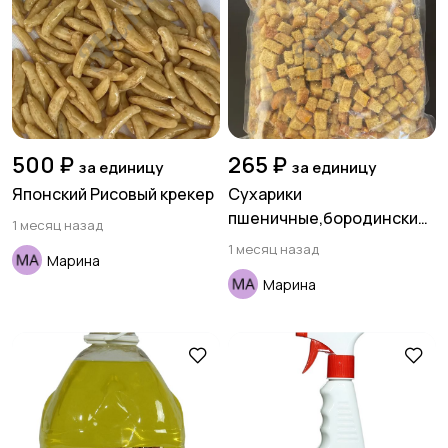
500 ₽
265 ₽
за единицу
за единицу
Японский Рисовый крекер
Сухарики
пшеничные,бородинские
1 месяц назад
со вкусом чеснока
1 месяц назад
Марина
Марина