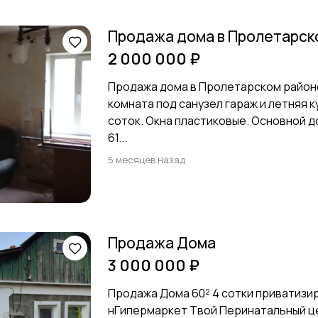
Продажа дома в Пролетарско
2 000 000 ₽
Продажа дома в Пролетарском районе 
комната под санузел гараж и летняя к
соток. Окна пластиковые. Основной до
61...
5 месяцев назад
Продажа Дома
3 000 000 ₽
Продажа Дома 60² 4 сотки приватизи
нГипермаркет Твой Перинатальный ц