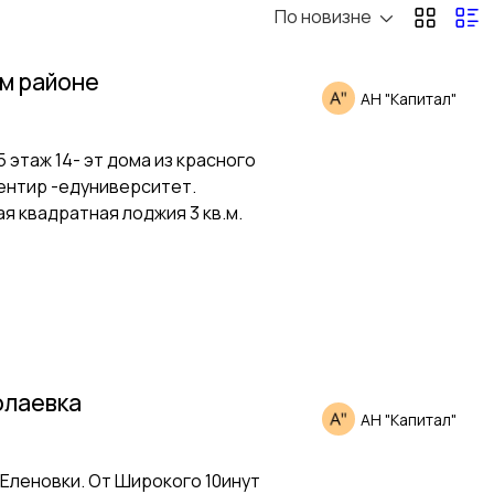
По новизне
ом районе
АН "Капитал"
 этаж 14- эт дома из красного
иентир -едуниверситет.
я квадратная лоджия 3 кв.м.
олаевка
АН "Капитал"
Еленовки. От Широкого 10инут