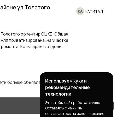
айоне ул.Толстого
КАПИТАЛ
.Толстого ориентир ОЦКБ. Общая
земля приватизирована. На участке
ремонта. Есть гараж с отдель...
Используем куки и
деть больше объявлений
рекомендательные
технологии
Это чтобы сайт работал лучше.
Оставаясь с нами, вы
соглашаетесь на использование