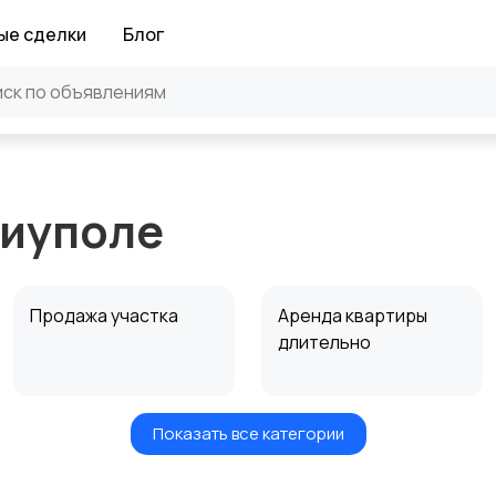
ые сделки
Блог
риуполе
Продажа участка
Аренда квартиры
длительно
Показать все категории
Аренда дома
Коммерческая
посуточно
недвижимость