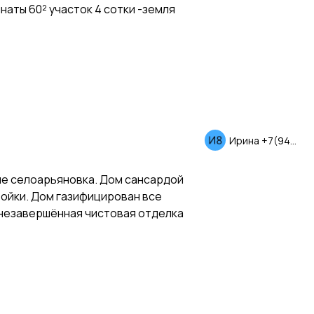
наты 60² участок 4 сотки -земля
Ирина +7(949)386-07-82
е селоарьяновка. Дом сансардой
ройки. Дом газифицирован все
 незавершённая чистовая отделка