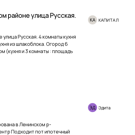
м районе улица Русская.
КАПИТАЛ
улица Русская. 4 комнаты кухня
ухня из шлакоблока. Огород 6
м (кухня и 3 комнаты : площадь
Эдита
рована в Ленинском р-
ентр Подходит пот ипотечный