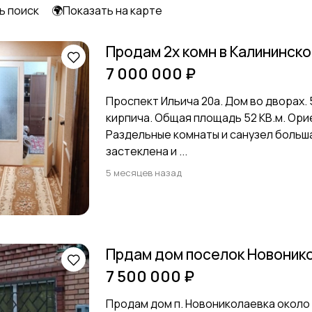
ь поиск
🌍Показать на карте
Продам 2х комн в Калининск
7 000 000 ₽
Проспект Ильича 20а. Дом во дворах. 5
кирпича. Общая площадь 52 КВ.м. Ор
Раздельные комнаты и санузел больша
застеклена и ...
5 месяцев назад
Прдам дом поселок Новоник
7 500 000 ₽
Продам дом п. Новониколаевка около 